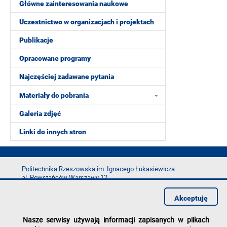
Główne zainteresowania naukowe
Uczestnictwo w organizacjach i projektach
Publikacje
Opracowane programy
Najczęściej zadawane pytania
Materiały do pobrania
Galeria zdjęć
Linki do innych stron
Politechnika Rzeszowska im. Ignacego Łukasiewicza
al. Powstańców Warszawy 12
35-029 Rzeszów
Akceptuję
tel.: +48 17 865 11 00
fax: +48 17 854 12 60
Nasze serwisy używają informacji zapisanych w plikach
e-mail:
kancelaria@prz.edu.pl