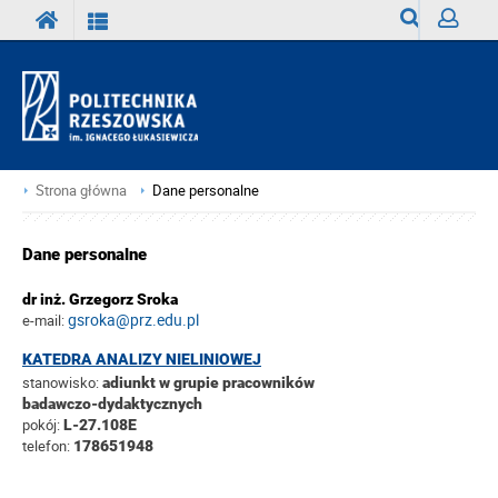
Wyszukiwark
Zaloguj
Strona główna
Dane personalne
Dane personalne
dr inż. Grzegorz Sroka
gsroka@prz.edu.pl
e-mail:
KATEDRA ANALIZY NIELINIOWEJ
stanowisko:
adiunkt w grupie pracowników
badawczo-dydaktycznych
pokój:
L-27.108E
telefon:
178651948